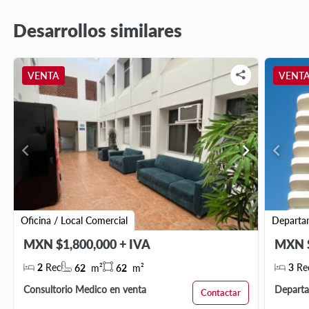
Desarrollos similares
VENTA
VENT
chevron_left
chevron_right
chevron_left
Oficina / Local Comercial
Departa
MXN $1,800,000 + IVA
MXN $
2
Rec
3
Re
62
m²
62
m²
Consultorio Medico en venta
Departa
Contactar