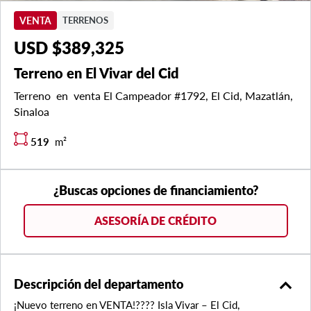
VENTA
TERRENOS
USD $389,325
Terreno en El Vivar del Cid
Terreno en venta El Campeador #1792, El Cid, Mazatlán,
Sinaloa
519
m²
¿Buscas opciones de financiamiento?
ASESORÍA DE CRÉDITO
expand_less
Descripción del departamento
¡Nuevo terreno en VENTA!???? Isla Vivar – El Cid,