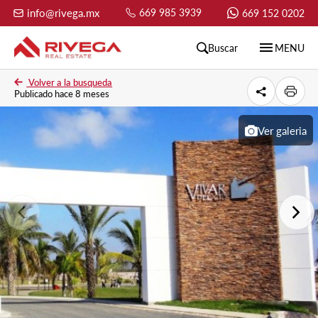
info@rivega.mx
669 985 3939
669 152 0202
menu
Buscar
MENU
Volver a la busqueda
Publicado hace 8 meses
Ver galeria