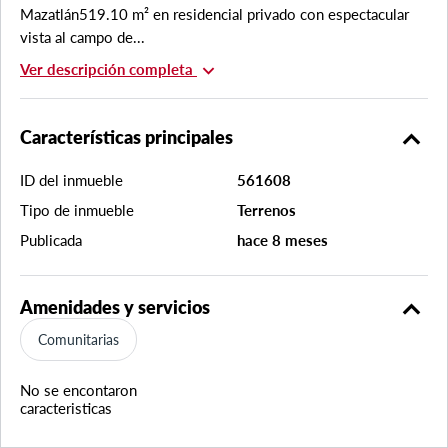
Mazatlán519.10 m² en residencial privado con espectacular
vista al campo de...
expand_more
Ver descripción completa
expand_less
Características principales
ID del inmueble
561608
Tipo de inmueble
Terrenos
Publicada
hace 8 meses
expand_less
Amenidades y servicios
Comunitarias
No se encontaron
caracteristicas