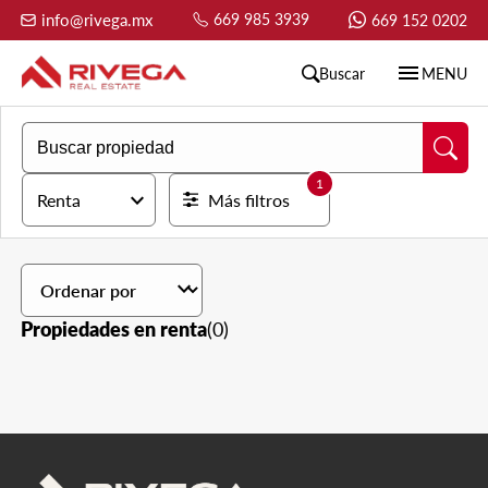
info@rivega.mx
669 985 3939
669 152 0202
menu
Buscar
MENU
1
expand_more
Renta
Más filtros
expand_more
Propiedades en renta
(0)