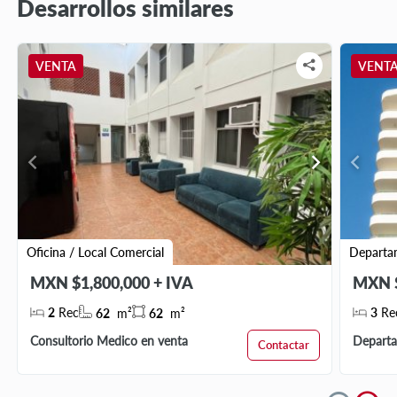
Desarrollos similares
VENTA
VENT
chevron_left
chevron_right
chevron_left
Oficina / Local Comercial
Departa
MXN $1,800,000 + IVA
MXN $
2
Rec
3
Re
62
m²
62
m²
Consultorio Medico en venta
Departa
Contactar