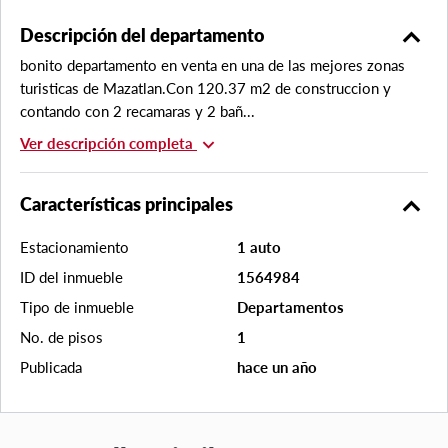
expand_less
Descripción del departamento
bonito departamento en venta en una de las mejores zonas
turisticas de Mazatlan.Con 120.37 m2 de construccion y
contando con 2 recamaras y 2 bañ...
expand_more
Ver descripción completa
expand_less
Características principales
Estacionamiento
1 auto
ID del inmueble
1564984
Tipo de inmueble
Departamentos
No. de pisos
1
Publicada
hace un año