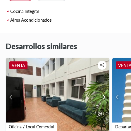
Cocina Integral
Aires Acondicionados
Desarrollos similares
VENTA
VENT
chevron_left
chevron_right
chevron_left
Oficina / Local Comercial
Departa