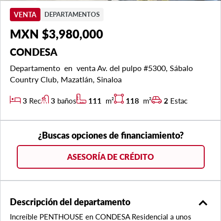
VENTA
DEPARTAMENTOS
MXN $3,980,000
CONDESA
Departamento en venta Av. del pulpo #5300, Sábalo
Country Club, Mazatlán, Sinaloa
3
Rec
3
baños
111
m²
118
m²
2
Estac
¿Buscas opciones de financiamiento?
ASESORÍA DE CRÉDITO
expand_less
Descripción del departamento
Increíble PENTHOUSE en CONDESA Residencial a unos