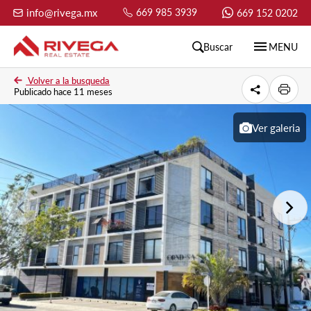
info@rivega.mx
669 985 3939
669 152 0202
menu
Buscar
MENU
Volver a la busqueda
Publicado hace 11 meses
Ver galeria