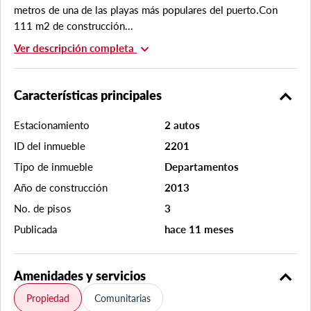
metros de una de las playas más populares del puerto.Con
111 m2 de construcción...
expand_more
Ver descripción completa
expand_less
Características principales
Estacionamiento
2 autos
ID del inmueble
2201
Tipo de inmueble
Departamentos
Año de construcción
2013
No. de pisos
3
Publicada
hace 11 meses
expand_less
Amenidades y servicios
Propiedad
Comunitarias