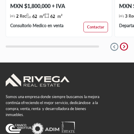
MXN $1,800,000 + IVA
MXN $
2
Rec
3
Re
62
m²
62
m²
Consultorio Medico en venta
Departa
Contactar
expand_circle_right
expand_circle_down
Somos una empresa donde siempre buscamos la mejora
continúa ofreciendo el mejor servicio, dedicándose a la
compra, venta, renta y desarrolladora de bienes
inmuebles.