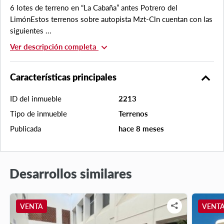
6 lotes de terreno en “La Cabaña” antes Potrero del
LimónEstos terrenos sobre autopista Mzt-Cln cuentan con las
siguientes ...
expand_more
Ver descripción completa
expand_less
Características principales
ID del inmueble
2213
Tipo de inmueble
Terrenos
Publicada
hace 8 meses
Desarrollos similares
VENTA
VENT