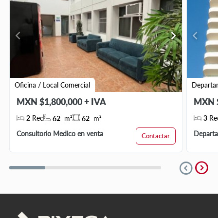
chevron_left
chevron_right
chevron_left
Oficina / Local Comercial
Departa
MXN $1,800,000 + IVA
MXN $
2
Rec
3
Re
62
m²
62
m²
Consultorio Medico en venta
Departa
Contactar
expand_circle_right
expand_circle_down