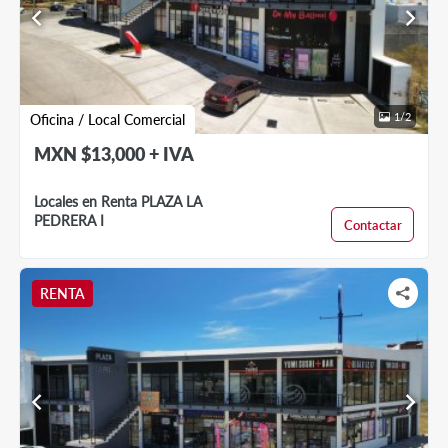
chevron_left
chevron_right
1
/
2
Oficina / Local Comercial
MXN $13,000 + IVA
Locales en Renta PLAZA LA
PEDRERA I
Contactar
RENTA
chevron_left
chevron_right