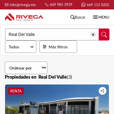
info@rivega.mx
669 985 3939
669 152 0202
menu
Buscar
MENU
expand_more
Todos
Más filtros
expand_more
Propiedades en Real Del Valle
(3)
RENTA