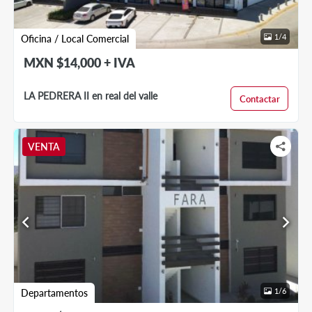
1
/
4
Oficina / Local Comercial
MXN $14,000 + IVA
LA PEDRERA II en real del valle
Contactar
VENTA
chevron_left
chevron_right
1
/
6
Departamentos